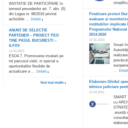
simplific
INVITATIE DE PARTICIPARE In
temeiul prevederilor art. 7, alin. (5)
din Legea nr. 98/2016 privind
Finalizare proiect Dez
achizițiile ...
evaluare și monitoriz
Detalii
instituțiilor implicat
Programului Național 
ANUNȚ DE SELECȚIE
2014-2020
PARTENER – PROIECT PEO
17.01.2023
TINE PASUL BUCURESTI –
Smart In
ILFOV
Autorită
13.10.2023
realizare
ESO4.7. Promovarea invatarii pe
prevăzut
tot parcusul vietii, in special a
europene 
oportunitatilor flexibile de
...
Detali
actualizare a ...
Detalii
Elaborare Ghidul speci
Vezi mai multe
tehnice judiciare pentr
12.04.2021
SMART In
cu ARCH
STRATE
anunță d
consulta
elaborare