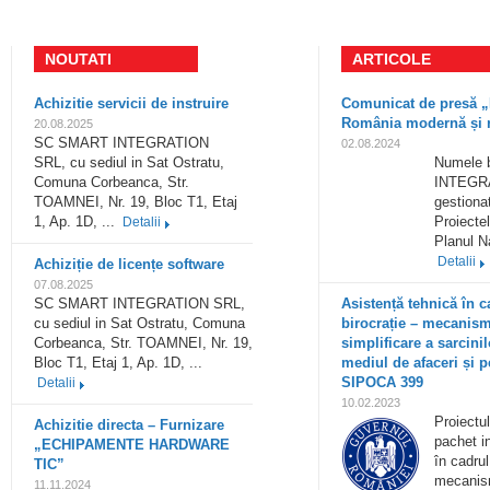
NOUTATI
ARTICOLE
Achizitie servicii de instruire
Comunicat de presă „
România modernă și r
20.08.2025
SC SMART INTEGRATION
02.08.2024
SRL, cu sediul in Sat Ostratu,
Numele 
Comuna Corbeanca, Str.
INTEGRA
TOAMNEI, Nr. 19, Bloc T1, Etaj
gestionat
1, Ap. 1D, ...
Proiectel
Detalii
Planul N
Detalii
Achiziție de licențe software
07.08.2025
SC SMART INTEGRATION SRL,
Asistență tehnică în c
cu sediul in Sat Ostratu, Comuna
birocrație – mecanism 
Corbeanca, Str. TOAMNEI, Nr. 19,
simplificare a sarcini
Bloc T1, Etaj 1, Ap. 1D, ...
mediul de afaceri și p
SIPOCA 399
Detalii
10.02.2023
Proiectul
Achizitie directa – Furnizare
pachet i
„ECHIPAMENTE HARDWARE
în cadrul
TIC”
mecanism
11.11.2024